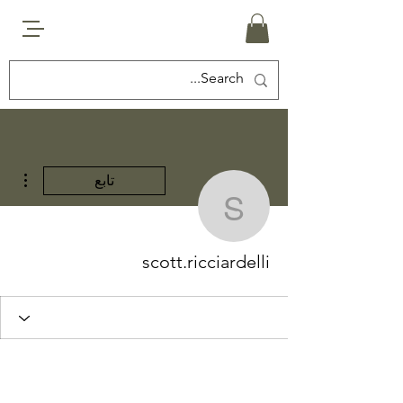
مزيد
تابع
scott.ricciardelli
scott.ricciardelli