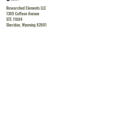
Researched Elements LLC
1309 Coffeen Avenue
STE 11884
Sheridan, Wyoming 82801
contact@researchedelements.com
(985)-AMAZING
(262-9464)
يساعد
البنود و الظروف
سياسة الخصوصية
الشحن والإرجاع
الشحن والإرجاع
الشحن والإرجاع