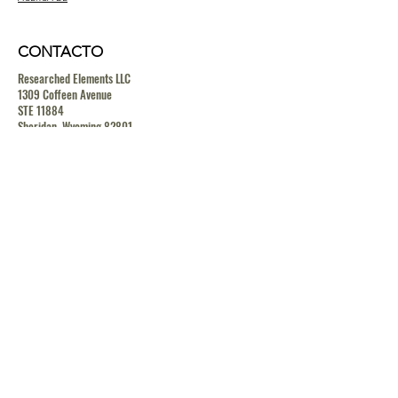
CONTACTO
Researched Elements LLC
1309 Coffeen Avenue
STE 11884
Sheridan, Wyoming 82801
contact@researchedelements.com
(985)-AMAZING
(262-9464)
HELP
TERMS & CONDITIONS
PRIVACY POLICY
SHIPPING & RETURN POLICY
MEDIA RELEASE POLICY
GDRP POLICY