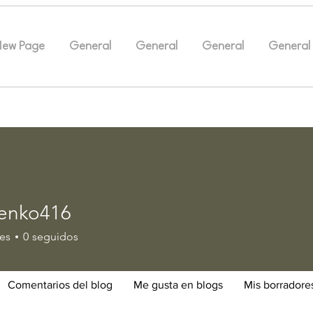
New Page
General
General
General
General
enko416
o416
es
0
seguidos
Comentarios del blog
Me gusta en blogs
Mis borradore