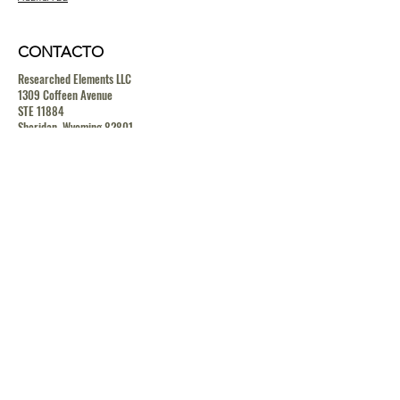
CONTACTO
Researched Elements LLC
1309 Coffeen Avenue
STE 11884
Sheridan, Wyoming 82801
contact@researchedelements.com
(985)-AMAZING
(262-9464)
HELP
TERMS & CONDITIONS
PRIVACY POLICY
SHIPPING & RETURN POLICY
MEDIA RELEASE POLICY
GDRP POLICY