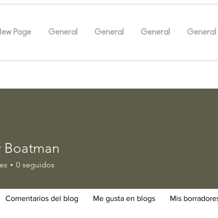
New Page
General
General
General
General
y Boatman
es
0
seguidos
Comentarios del blog
Me gusta en blogs
Mis borradore