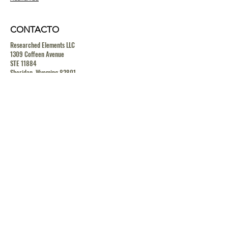
CONTACTO
Researched Elements LLC
1309 Coffeen Avenue
STE 11884
Sheridan, Wyoming 82801
contact@researchedelements.com
(985)-AMAZING
(262-9464)
HELP
TERMS & CONDITIONS
PRIVACY POLICY
SHIPPING & RETURN POLICY
MEDIA RELEASE POLICY
GDRP POLICY