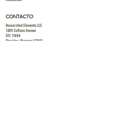
CONTACTO
Researched Elements LLC
1309 Coffeen Avenue
STE 11884
Sheridan, Wyoming 82801
contact@researchedelements.com
(985)-AMAZING
(262-9464)
HELP
TERMS & CONDITIONS
PRIVACY POLICY
SHIPPING & RETURN POLICY
MEDIA RELEASE POLICY
GDRP POLICY