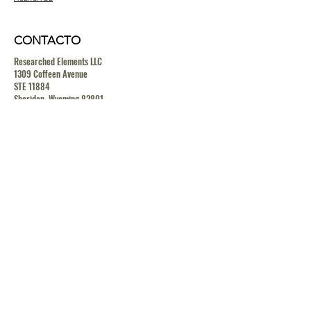
CONTACTO
Researched Elements LLC
1309 Coffeen Avenue
STE 11884
Sheridan, Wyoming 82801
contact@researchedelements.com
(985)-AMAZING
(262-9464)
HELP
TERMS & CONDITIONS
PRIVACY POLICY
SHIPPING & RETURN POLICY
MEDIA RELEASE POLICY
GDRP POLICY