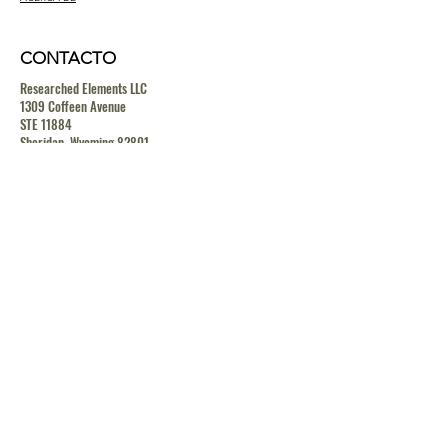
CONTACTO
Researched Elements LLC
1309 Coffeen Avenue
STE 11884
Sheridan, Wyoming 82801
contact@researchedelements.com
(985)-AMAZING
(262-9464)
HELP
TERMS & CONDITIONS
PRIVACY POLICY
SHIPPING & RETURN POLICY
MEDIA RELEASE POLICY
GDRP POLICY