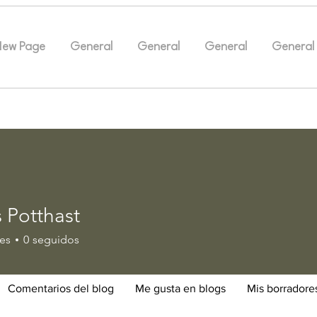
New Page
General
General
General
General
 Potthast
es
0
seguidos
Comentarios del blog
Me gusta en blogs
Mis borradore