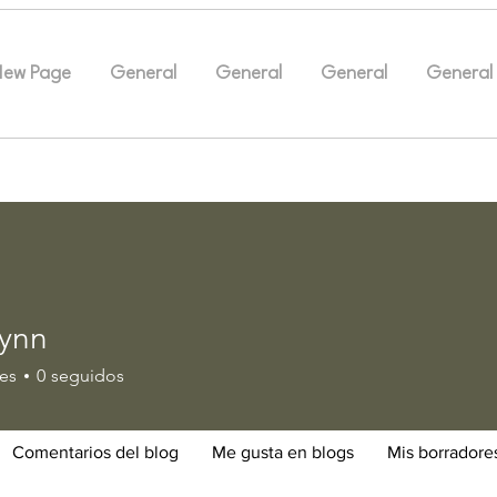
New Page
General
General
General
General
lynn
es
0
seguidos
Comentarios del blog
Me gusta en blogs
Mis borradore