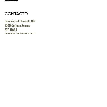
CONTACTO
Researched Elements LLC
1309 Coffeen Avenue
STE 11884
Sheridan, Wyoming 82801
contact@researchedelements.com
(985)-AMAZING
(262-9464)
HELP
TERMS & CONDITIONS
PRIVACY POLICY
SHIPPING & RETURN POLICY
MEDIA RELEASE POLICY
GDRP POLICY