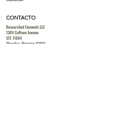
CONTACTO
Researched Elements LLC
1309 Coffeen Avenue
STE 11884
Sheridan, Wyoming 82801
contact@researchedelements.com
(985)-AMAZING
(262-9464)
HELP
TERMS & CONDITIONS
PRIVACY POLICY
SHIPPING & RETURN POLICY
MEDIA RELEASE POLICY
GDRP POLICY