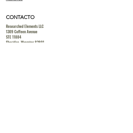
CONTACTO
Researched Elements LLC
1309 Coffeen Avenue
STE 11884
Sheridan, Wyoming 82801
contact@researchedelements.com
(985)-AMAZING
(262-9464)
HELP
TERMS & CONDITIONS
PRIVACY POLICY
SHIPPING & RETURN POLICY
MEDIA RELEASE POLICY
GDRP POLICY