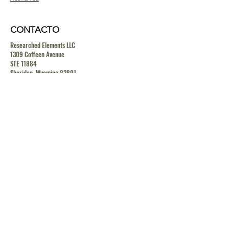
CONTACTO
Researched Elements LLC
1309 Coffeen Avenue
STE 11884
Sheridan, Wyoming 82801
contact@researchedelements.com
(985)-AMAZING
(262-9464)
HELP
TERMS & CONDITIONS
PRIVACY POLICY
SHIPPING & RETURN POLICY
MEDIA RELEASE POLICY
GDRP POLICY