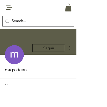
Más acciones
Seguir
migs dean