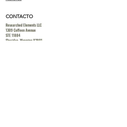
CONTACTO
Researched Elements LLC
1309 Coffeen Avenue
STE 11884
Sheridan, Wyoming 82801
contact@researchedelements.com
(985)-AMAZING
(262-9464)
HELP
TERMS & CONDITIONS
PRIVACY POLICY
SHIPPING & RETURN POLICY
MEDIA RELEASE POLICY
GDRP POLICY