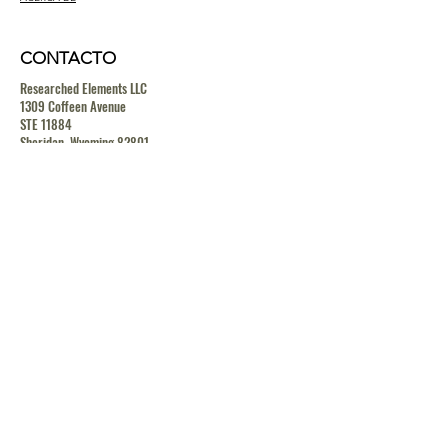
CONTACTO
Researched Elements LLC
1309 Coffeen Avenue
STE 11884
Sheridan, Wyoming 82801
contact@researchedelements.com
(985)-AMAZING
(262-9464)
HELP
TERMS & CONDITIONS
PRIVACY POLICY
SHIPPING & RETURN POLICY
MEDIA RELEASE POLICY
GDRP POLICY