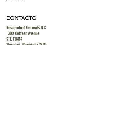
CONTACTO
Researched Elements LLC
1309 Coffeen Avenue
STE 11884
Sheridan, Wyoming 82801
contact@researchedelements.com
(985)-AMAZING
(262-9464)
HELP
TERMS & CONDITIONS
PRIVACY POLICY
SHIPPING & RETURN POLICY
MEDIA RELEASE POLICY
GDRP POLICY