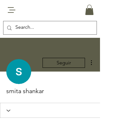
Más acciones
Seguir
smita shankar