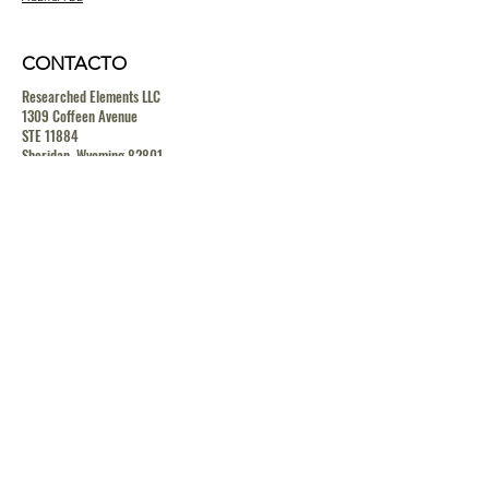
CONTACTO
Researched Elements LLC
1309 Coffeen Avenue
STE 11884
Sheridan, Wyoming 82801
contact@researchedelements.com
(985)-AMAZING
(262-9464)
HELP
TERMS & CONDITIONS
PRIVACY POLICY
SHIPPING & RETURN POLICY
MEDIA RELEASE POLICY
GDRP POLICY