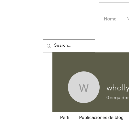
Home
wholl
whollygo
0
seguidor
Perfil
Publicaciones de blog