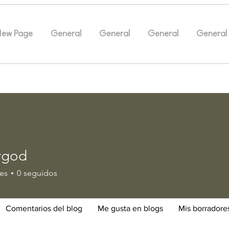
New Page
General
General
General
General
ygod
d
es
0
seguidos
Comentarios del blog
Me gusta en blogs
Mis borradore