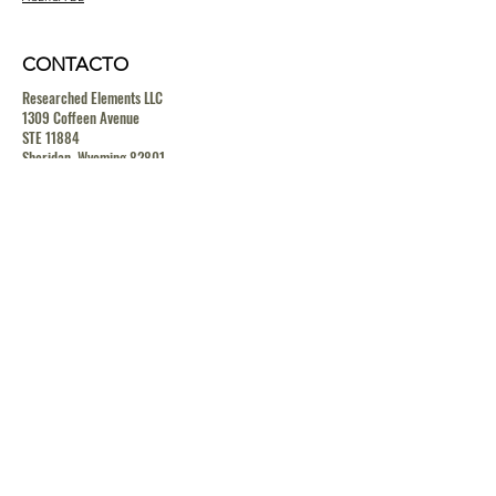
CONTACTO
Researched Elements LLC
1309 Coffeen Avenue
STE 11884
Sheridan, Wyoming 82801
contact@researchedelements.com
(985)-AMAZING
(262-9464)
HELP
TERMS & CONDITIONS
PRIVACY POLICY
SHIPPING & RETURN POLICY
MEDIA RELEASE POLICY
GDRP POLICY