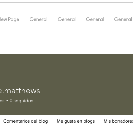
New Page
General
General
General
General
e.matthews
atthews
es
0
seguidos
Comentarios del blog
Me gusta en blogs
Mis borradore