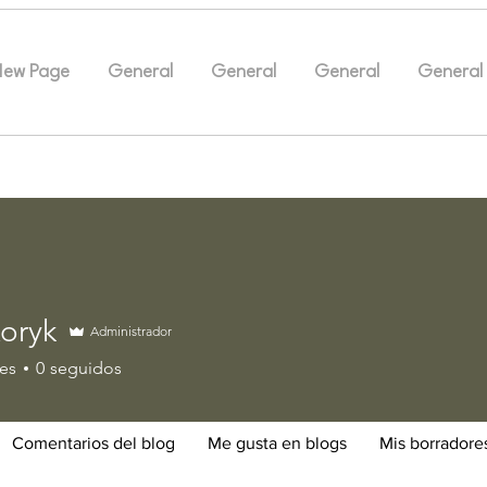
New Page
General
General
General
General
oryk
Administrador
k
es
0
seguidos
Comentarios del blog
Me gusta en blogs
Mis borradore