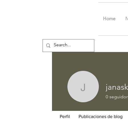
Home
janask
janaskory
0
seguidor
Perfil
Publicaciones de blog