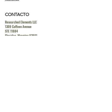
CONTACTO
Researched Elements LLC
1309 Coffeen Avenue
STE 11884
Sheridan, Wyoming 82801
contact@researchedelements.com
(985)-AMAZING
(262-9464)
HELP
TERMS & CONDITIONS
PRIVACY POLICY
SHIPPING & RETURN POLICY
MEDIA RELEASE POLICY
GDRP POLICY