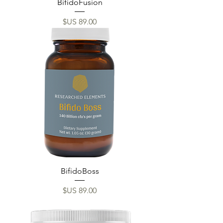
BifidoFusion
السعر
BifidoBoss
السعر