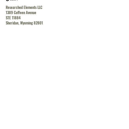
Researched Elements LLC
1309 Coffeen Avenue
STE 11884
Sheridan, Wyoming 82801
contact@researchedelements.com
(985)-AMAZING
(262-9464)
يساعد
البنود و الظروف
سياسة الخصوصية
الشحن والإرجاع
الشحن والإرجاع
الشحن والإرجاع