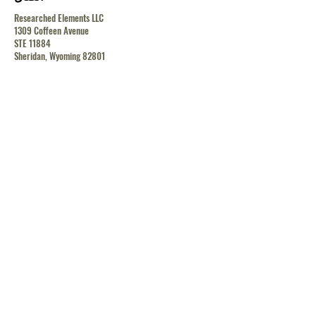
Researched Elements LLC
1309 Coffeen Avenue
STE 11884
Sheridan, Wyoming 82801
contact@researchedelements.com
(985)-AMAZING
(262-9464)
يساعد
البنود و الظروف
سياسة الخصوصية
الشحن والإرجاع
الشحن والإرجاع
الشحن والإرجاع