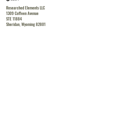
Researched Elements LLC
1309 Coffeen Avenue
STE 11884
Sheridan, Wyoming 82801
contact@researchedelements.com
(985)-AMAZING
(262-9464)
يساعد
البنود و الظروف
سياسة الخصوصية
الشحن والإرجاع
الشحن والإرجاع
الشحن والإرجاع