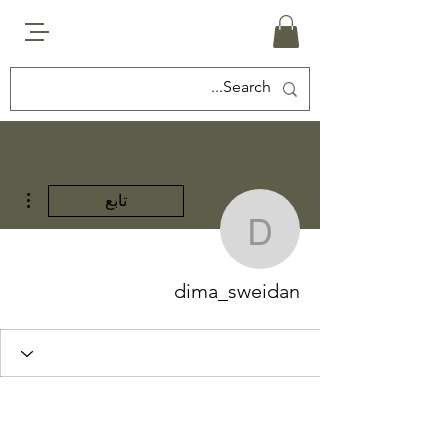
مزيد
تابع
dima_sweidan
dima_sweidan