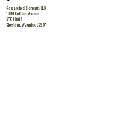
Researched Elements LLC
1309 Coffeen Avenue
STE 11884
Sheridan, Wyoming 82801
contact@researchedelements.com
(985)-AMAZING
(262-9464)
يساعد
البنود و الظروف
سياسة الخصوصية
الشحن والإرجاع
الشحن والإرجاع
الشحن والإرجاع