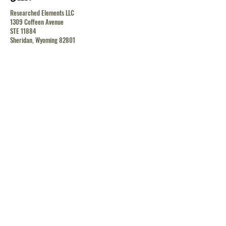
Researched Elements LLC
1309 Coffeen Avenue
STE 11884
Sheridan, Wyoming 82801
contact@researchedelements.com
(985)-AMAZING
(262-9464)
يساعد
البنود و الظروف
سياسة الخصوصية
الشحن والإرجاع
الشحن والإرجاع
الشحن والإرجاع