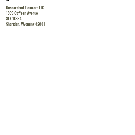
Researched Elements LLC
1309 Coffeen Avenue
STE 11884
Sheridan, Wyoming 82801
contact@researchedelements.com
(985)-AMAZING
(262-9464)
يساعد
البنود و الظروف
سياسة الخصوصية
الشحن والإرجاع
الشحن والإرجاع
الشحن والإرجاع