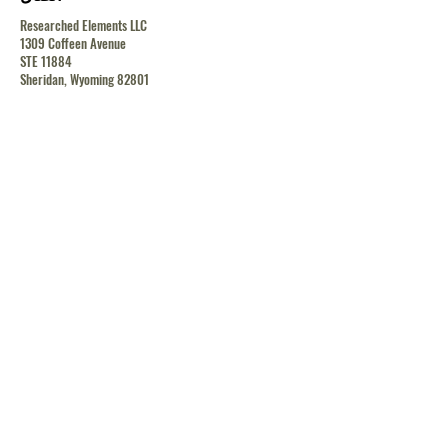
Researched Elements LLC
1309 Coffeen Avenue
STE 11884
Sheridan, Wyoming 82801
contact@researchedelements.com
(985)-AMAZING
(262-9464)
يساعد
البنود و الظروف
سياسة الخصوصية
الشحن والإرجاع
الشحن والإرجاع
الشحن والإرجاع