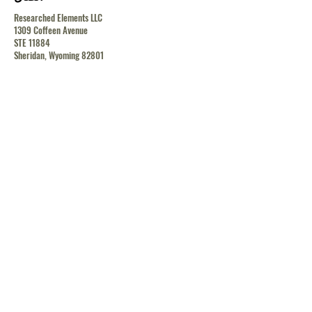
Researched Elements LLC
1309 Coffeen Avenue
STE 11884
Sheridan, Wyoming 82801
contact@researchedelements.com
(985)-AMAZING
(262-9464)
يساعد
البنود و الظروف
سياسة الخصوصية
الشحن والإرجاع
الشحن والإرجاع
الشحن والإرجاع