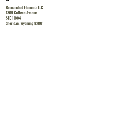
Researched Elements LLC
1309 Coffeen Avenue
STE 11884
Sheridan, Wyoming 82801
contact@researchedelements.com
(985)-AMAZING
(262-9464)
يساعد
البنود و الظروف
سياسة الخصوصية
الشحن والإرجاع
الشحن والإرجاع
الشحن والإرجاع