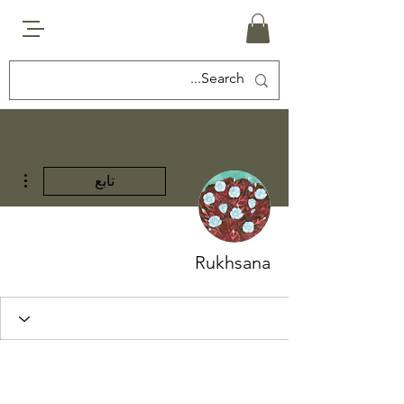
مزيد
تابع
Rukhsana