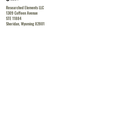
Researched Elements LLC
1309 Coffeen Avenue
STE 11884
Sheridan, Wyoming 82801
contact@researchedelements.com
(985)-AMAZING
(262-9464)
يساعد
البنود و الظروف
سياسة الخصوصية
الشحن والإرجاع
الشحن والإرجاع
الشحن والإرجاع