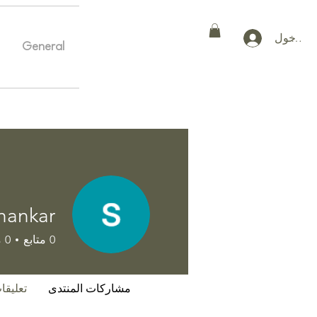
 الدخول
General
Home
General
More
hankar
0
متابع
0
م
مشاركات المنتدى
تعليقا