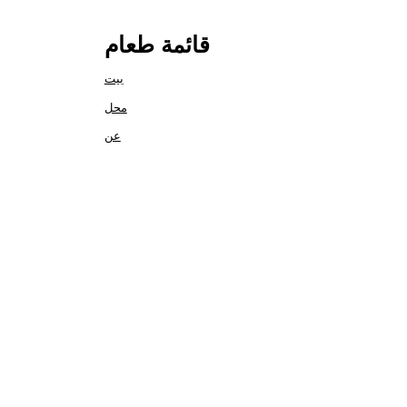
قائمة طعام
بيت
محل
عن