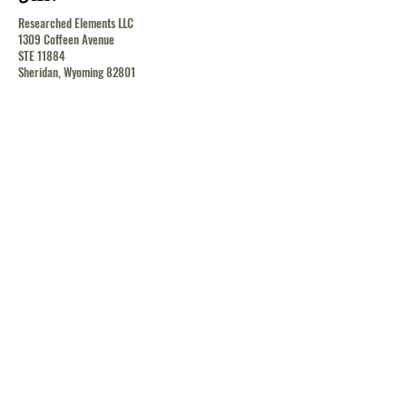
Researched Elements LLC
1309 Coffeen Avenue
STE 11884
Sheridan, Wyoming 82801
contact@researchedelements.com
(985)-AMAZING
(262-9464)
يساعد
البنود و الظروف
سياسة الخصوصية
الشحن والإرجاع
الشحن والإرجاع
الشحن والإرجاع