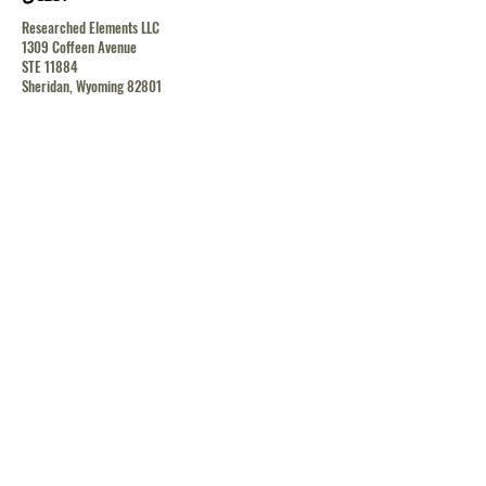
Researched Elements LLC
1309 Coffeen Avenue
STE 11884
Sheridan, Wyoming 82801
contact@researchedelements.com
(985)-AMAZING
(262-9464)
يساعد
البنود و الظروف
سياسة الخصوصية
الشحن والإرجاع
الشحن والإرجاع
الشحن والإرجاع