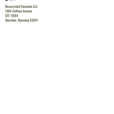
Researched Elements LLC
1309 Coffeen Avenue
STE 11884
Sheridan, Wyoming 82801
contact@researchedelements.com
(985)-AMAZING
(262-9464)
يساعد
البنود و الظروف
سياسة الخصوصية
الشحن والإرجاع
الشحن والإرجاع
الشحن والإرجاع