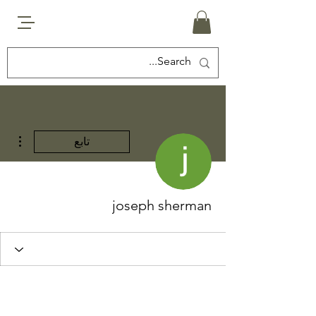
مزيد
تابع
joseph sherman