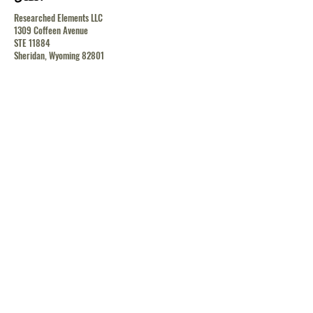
Researched Elements LLC
1309 Coffeen Avenue
STE 11884
Sheridan, Wyoming 82801
contact@researchedelements.com
(985)-AMAZING
(262-9464)
يساعد
البنود و الظروف
سياسة الخصوصية
الشحن والإرجاع
الشحن والإرجاع
الشحن والإرجاع