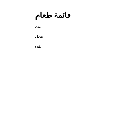
قائمة طعام
بيت
محل
عن