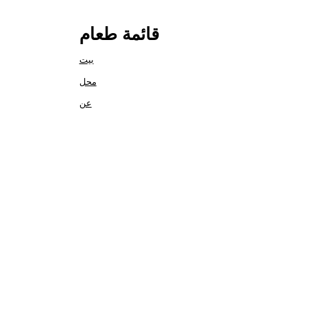
قائمة طعام
بيت
محل
عن