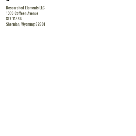
Researched Elements LLC
1309 Coffeen Avenue
STE 11884
Sheridan, Wyoming 82801
contact@researchedelements.com
(985)-AMAZING
(262-9464)
يساعد
البنود و الظروف
سياسة الخصوصية
الشحن والإرجاع
الشحن والإرجاع
الشحن والإرجاع